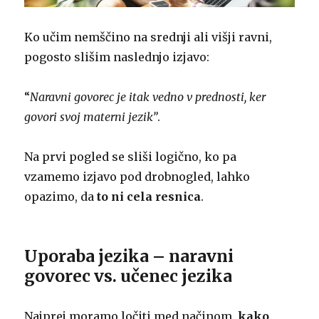
Ko učim nemščino na srednji ali višji ravni,
pogosto slišim naslednjo izjavo:
“
Naravni govorec je itak vedno v prednosti, ker
govori svoj materni jezik”
.
Na prvi pogled se sliši logično, ko pa
vzamemo izjavo pod drobnogled, lahko
opazimo, da
to ni cela resnica
.
Uporaba jezika – naravni
govorec vs. učenec jezika
Najprej moramo ločiti med načinom,
kako