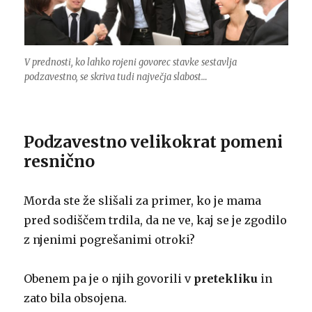
V prednosti, ko lahko rojeni govorec stavke sestavlja
podzavestno, se skriva tudi največja slabost…
Podzavestno velikokrat pomeni
resnično
Morda ste že slišali za primer, ko je mama
pred sodiščem trdila, da ne ve, kaj se je zgodilo
z njenimi pogrešanimi otroki?
Obenem pa je o njih govorili v
pretekliku
in
zato bila obsojena.