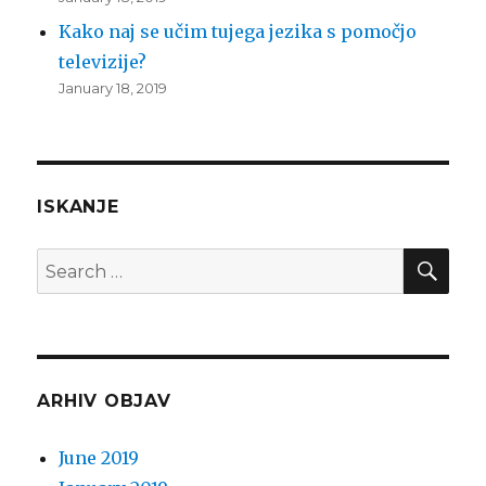
Kako naj se učim tujega jezika s pomočjo
televizije?
January 18, 2019
ISKANJE
SEA
Search
for:
ARHIV OBJAV
June 2019