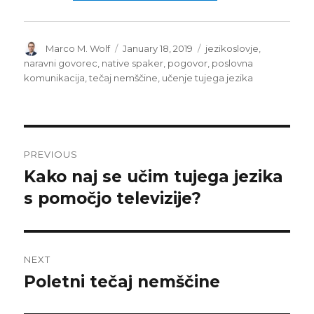
Author
Posted
Tags
Marco M. Wolf
January 18, 2019
jezikoslovje
,
on
naravni govorec
,
native spaker
,
pogovor
,
poslovna
komunikacija
,
tečaj nemščine
,
učenje tujega jezika
Post
PREVIOUS
navigation
Kako naj se učim tujega jezika
Previous
post:
s pomočjo televizije?
NEXT
Poletni tečaj nemščine
Next
post: